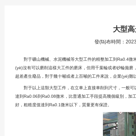
大型高
發(fā)布時間：202
對于礦山機械、水泥機械等大型工件的精整加工到Ra0.4微米
(yè)沒有可以磨削這樣大工件的磨床，但用千葉輪或者砂輪拋磨，粗
超差產生廢品，對于幾十噸或者上百噸的工件來說，企業(yè)難
對于以上這類大型工件，在立車上直接車削到尺寸，一般可以車
達到Ra0.06到Ra0.08微米，比普通加工手段提高幾個級別，加工
好，粗糙度值達到Ra0.1微米以下，質量更有保證。