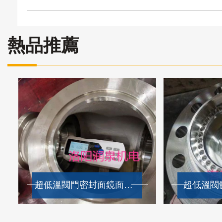
熱品推薦
超低溫閥門密封面鏡面加工效果
超低溫閥