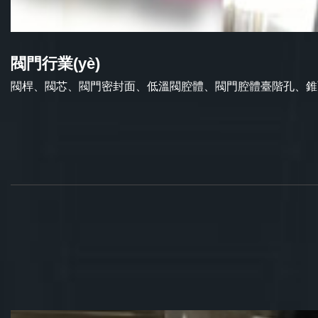
閥門行業(yè)
閥桿、閥芯、閥門密封面、低溫閥腔體、閥門腔體臺階