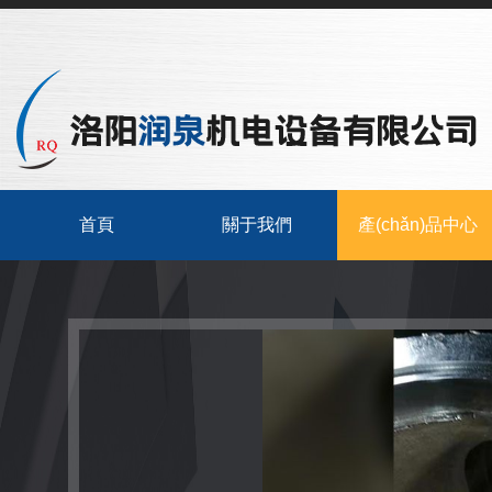
首頁
關于我們
產(chǎn)品中心