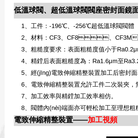
低溫球閥、超低溫球閥閥座密封面鏡
1、工件：-196℃、-256℃超低溫球閥閥體
2、材料：CF3、CF8、CF3M
3、粗糙度要求：表面粗糙度值小于Ra0.2μ
4、精鏜后表面粗糙度為：Ra1.6μm至Ra3.2μ
5、經(jīng)電致伸縮精整裝置加工后密封面表面
6、電致伸縮精整裝置允許工件二次裝夾
7、加工效率與精鏜加工效率相仿。
8、閥體內(nèi)端面亦可輕松加工至理想粗糙度
電致伸縮精整裝置——
加工視頻