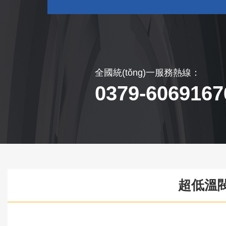
全國統(tǒng)一服務熱線：
0379-6069167
超低溫