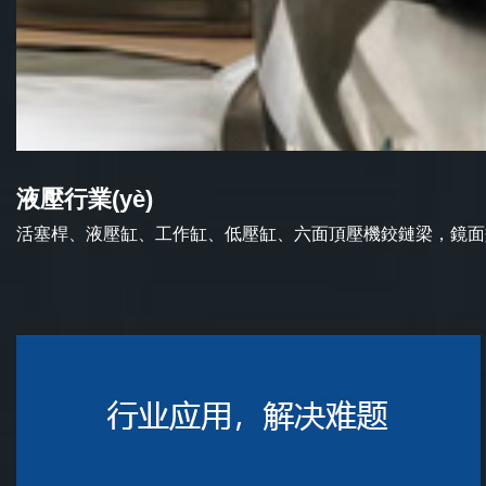
液壓行業(yè)
活塞桿、液壓缸、工作缸、低壓缸、六面頂壓機鉸鏈梁